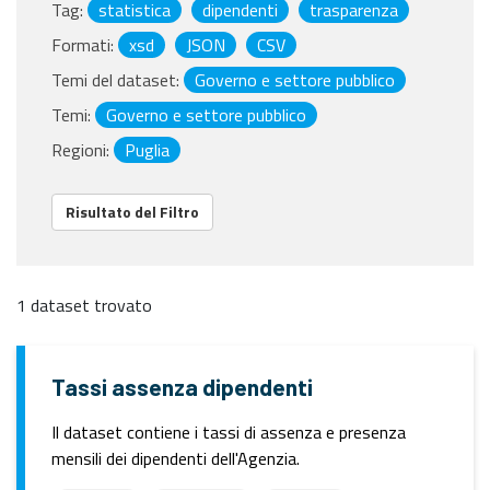
Tag:
statistica
dipendenti
trasparenza
Formati:
xsd
JSON
CSV
Temi del dataset:
Governo e settore pubblico
Temi:
Governo e settore pubblico
Regioni:
Puglia
Risultato del Filtro
1 dataset trovato
Tassi assenza dipendenti
Il dataset contiene i tassi di assenza e presenza
mensili dei dipendenti dell'Agenzia.