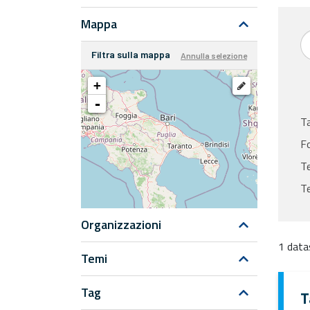
Mappa
Filtra sulla mappa
Annulla selezione
+
-
T
F
Te
T
Organizzazioni
1 data
Temi
Tag
T