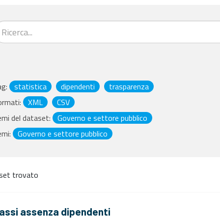
ag:
statistica
dipendenti
trasparenza
ormati:
XML
CSV
mi del dataset:
Governo e settore pubblico
emi:
Governo e settore pubblico
set trovato
assi assenza dipendenti