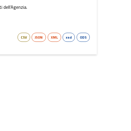
i dell'Agenzia.
CSV
JSON
XML
xsd
ODS