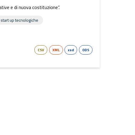
ative e di nuova costituzione”.
start up tecnologiche
CSV
XML
xsd
ODS