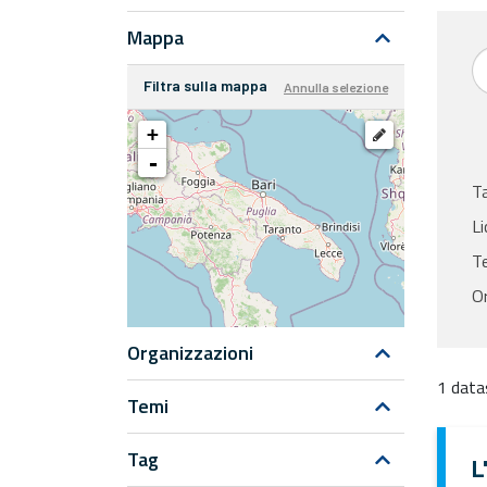
Mappa
Filtra sulla mappa
Annulla selezione
+
-
T
Li
Te
Or
Organizzazioni
1 data
Temi
Tag
L