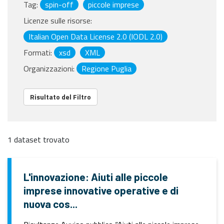
Tag:
spin-off
piccole imprese
Licenze sulle risorse:
Italian Open Data License 2.0 (IODL 2.0)
Formati:
xsd
XML
Organizzazioni:
Regione Puglia
Risultato del Filtro
1 dataset trovato
L'innovazione: Aiuti alle piccole
imprese innovative operative e di
nuova cos...