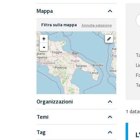
Mappa
Filtra sulla mappa
Annulla selezione
+
-
T
Li
F
T
Organizzazioni
1 data
Temi
Tag
L