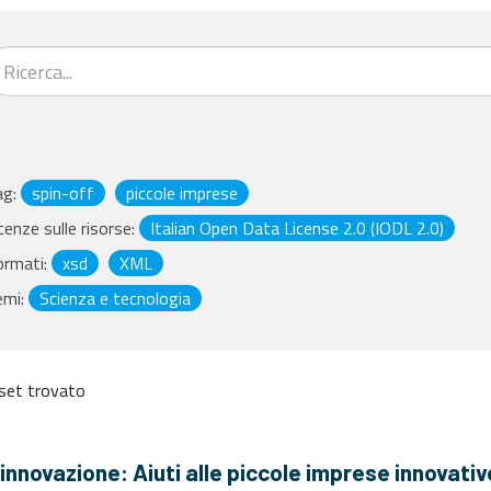
ag:
spin-off
piccole imprese
cenze sulle risorse:
Italian Open Data License 2.0 (IODL 2.0)
ormati:
xsd
XML
emi:
Scienza e tecnologia
set trovato
'innovazione: Aiuti alle piccole imprese innovativ