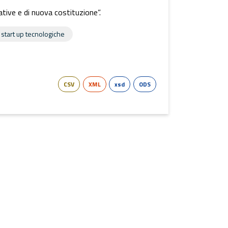
ative e di nuova costituzione”.
start up tecnologiche
CSV
XML
xsd
ODS