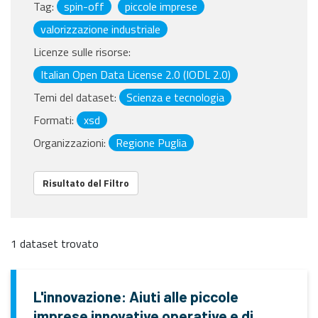
Tag:
spin-off
piccole imprese
valorizzazione industriale
Licenze sulle risorse:
Italian Open Data License 2.0 (IODL 2.0)
Temi del dataset:
Scienza e tecnologia
Formati:
xsd
Organizzazioni:
Regione Puglia
Risultato del Filtro
1 dataset trovato
L'innovazione: Aiuti alle piccole
imprese innovative operative e di