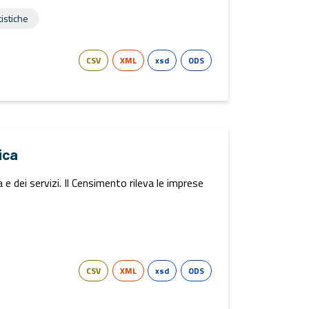
tistiche
CSV
XML
xsd
ODS
ica
 dei servizi. Il Censimento rileva le imprese
CSV
XML
xsd
ODS