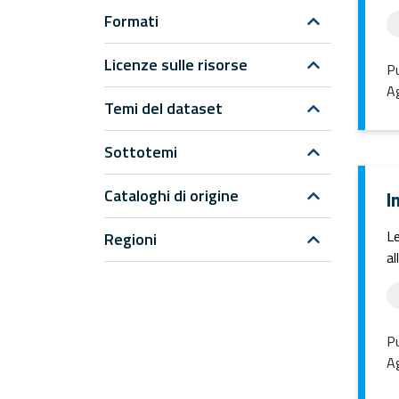
Formati
Licenze sulle risorse
Pu
Ag
Temi del dataset
Sottotemi
Cataloghi di origine
I
Le
Regioni
al
Pu
Ag