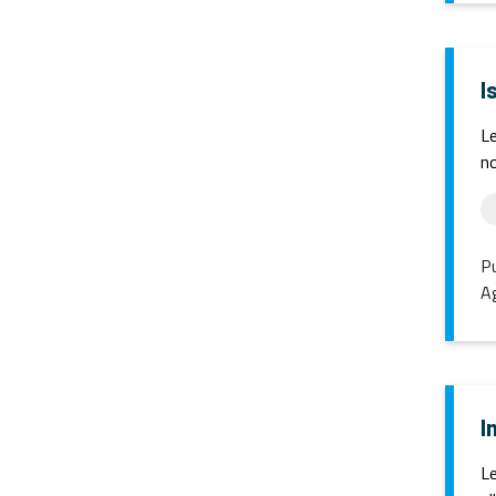
I
Le
no
Pu
Ag
I
Le