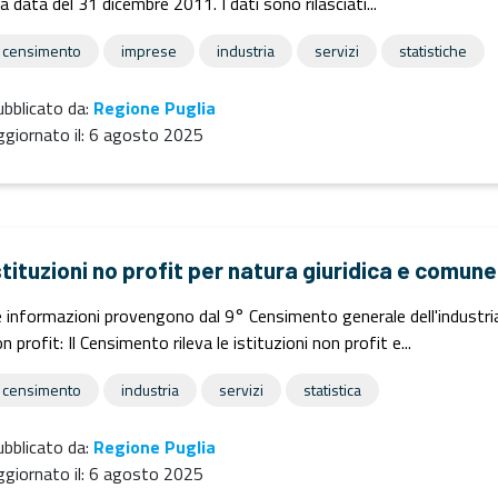
la data del 31 dicembre 2011. I dati sono rilasciati...
censimento
imprese
industria
servizi
statistiche
bblicato da:
Regione Puglia
giornato il:
6 agosto 2025
stituzioni no profit per natura giuridica e comune
 informazioni provengono dal 9° Censimento generale dell'industria e
n profit: Il Censimento rileva le istituzioni non profit e...
censimento
industria
servizi
statistica
bblicato da:
Regione Puglia
giornato il:
6 agosto 2025