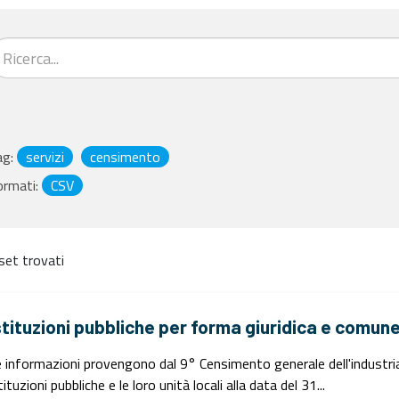
ag:
servizi
censimento
ormati:
CSV
set trovati
stituzioni pubbliche per forma giuridica e comun
 informazioni provengono dal 9° Censimento generale dell'industria e
tituzioni pubbliche e le loro unità locali alla data del 31...