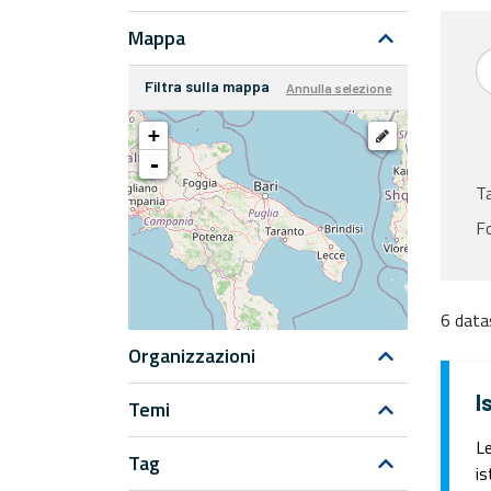
Mappa
Filtra sulla mappa
Annulla selezione
+
-
T
F
6 data
Organizzazioni
I
Temi
Le
Tag
is