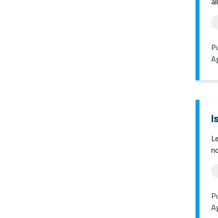
al
Pu
Ag
I
Le
no
Pu
Ag