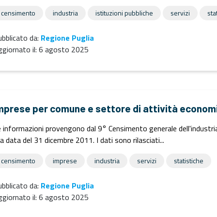
censimento
industria
istituzioni pubbliche
servizi
sta
bblicato da:
Regione Puglia
giornato il:
6 agosto 2025
mprese per comune e settore di attività econom
 informazioni provengono dal 9° Censimento generale dell'industria e
la data del 31 dicembre 2011. I dati sono rilasciati...
censimento
imprese
industria
servizi
statistiche
bblicato da:
Regione Puglia
giornato il:
6 agosto 2025