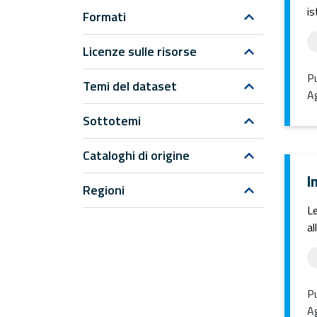
is
Formati
Licenze sulle risorse
Pu
Temi del dataset
Ag
Sottotemi
Cataloghi di origine
I
Regioni
Le
al
Pu
Ag