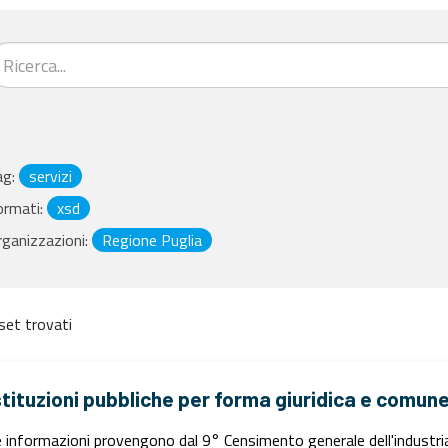
ag:
servizi
ormati:
xsd
ganizzazioni:
Regione Puglia
set trovati
stituzioni pubbliche per forma giuridica e comun
 informazioni provengono dal 9° Censimento generale dell'industria e