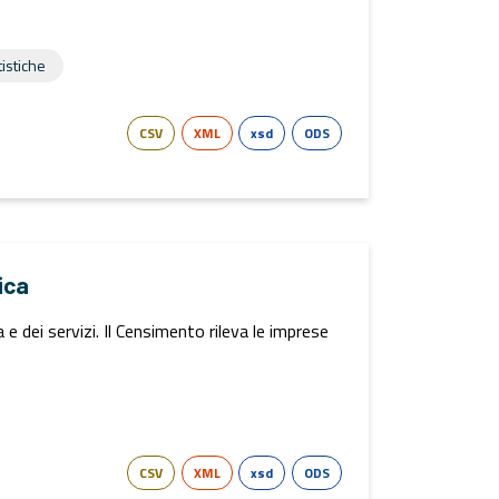
tistiche
CSV
XML
xsd
ODS
ica
 dei servizi. Il Censimento rileva le imprese
CSV
XML
xsd
ODS