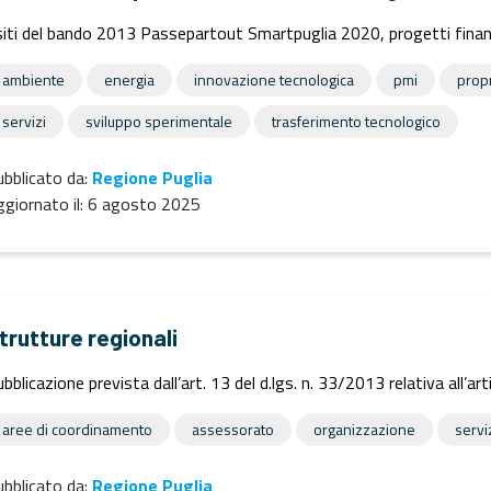
iti del bando 2013 Passepartout Smartpuglia 2020, progetti finanz
ambiente
energia
innovazione tecnologica
pmi
propr
servizi
sviluppo sperimentale
trasferimento tecnologico
bblicato da:
Regione Puglia
giornato il:
6 agosto 2025
trutture regionali
bblicazione prevista dall’art. 13 del d.lgs. n. 33/2013 relativa all’arti
aree di coordinamento
assessorato
organizzazione
servi
bblicato da:
Regione Puglia