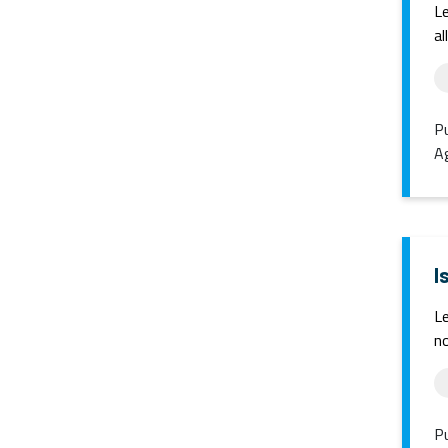
Le
al
Pu
Ag
I
Le
no
Pu