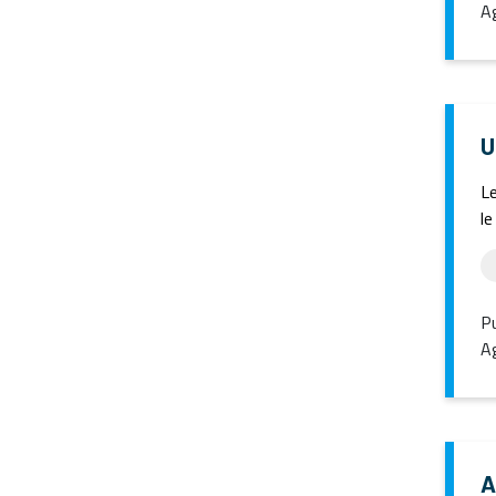
Ag
U
Le
le
Pu
Ag
A