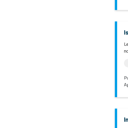
I
Le
no
Pu
Ag
I