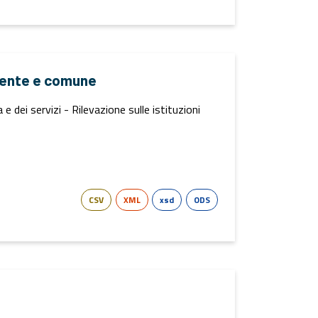
alente e comune
 dei servizi - Rilevazione sulle istituzioni
CSV
XML
xsd
ODS