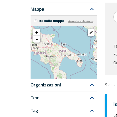
Mappa
Filtra sulla mappa
Annulla selezione
+
-
T
F
Or
Organizzazioni
9 data
Temi
I
Tag
Le