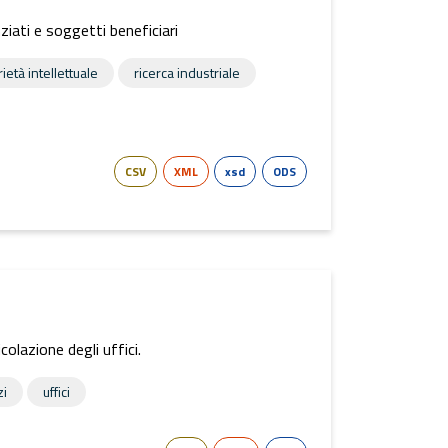
iati e soggetti beneficiari
ietà intellettuale
ricerca industriale
CSV
XML
xsd
ODS
colazione degli uffici.
zi
uffici