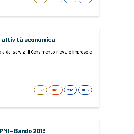
i attività economica
 dei servizi. Il Censimento rileva le imprese e
CSV
XML
xsd
ODS
e PMI - Bando 2013