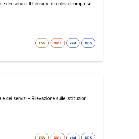
 dei servizi. Il Censimento rileva le imprese
CSV
XML
xsd
ODS
 dei servizi - Rilevazione sulle istituzioni
CSV
XML
xsd
ODS