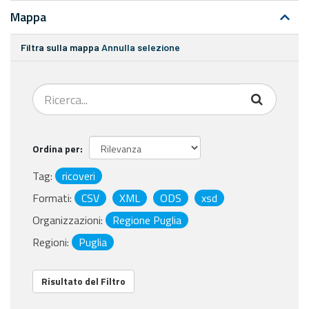
Mappa
Filtra sulla mappa
Annulla selezione
Ordina per
Tag:
ricoveri
Formati:
CSV
XML
ODS
xsd
Organizzazioni:
Regione Puglia
Regioni:
Puglia
Risultato del Filtro