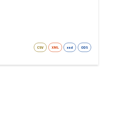
CSV
XML
xsd
ODS