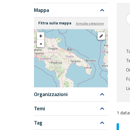
Mappa
Filtra sulla mappa
Annulla selezione
+
-
T
T
Or
F
Li
Organizzazioni
Temi
1 data
Tag