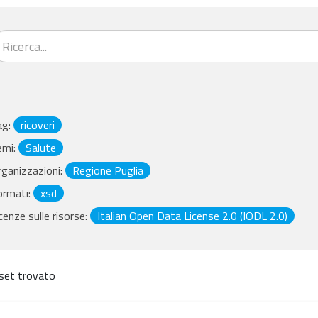
ag:
ricoveri
emi:
Salute
ganizzazioni:
Regione Puglia
ormati:
xsd
cenze sulle risorse:
Italian Open Data License 2.0 (IODL 2.0)
set trovato