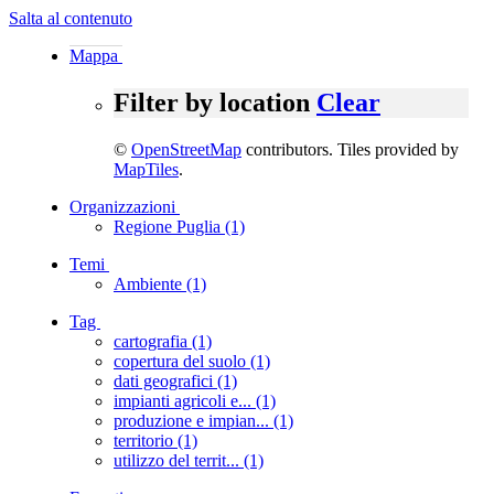
Salta al contenuto
Mappa
Filter by location
Clear
©
OpenStreetMap
contributors. Tiles provided by
MapTiles
.
Organizzazioni
Regione Puglia (1)
Temi
Ambiente (1)
Tag
cartografia (1)
copertura del suolo (1)
dati geografici (1)
impianti agricoli e... (1)
produzione e impian... (1)
territorio (1)
utilizzo del territ... (1)