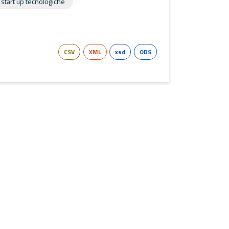
start up tecnologiche
CSV
XML
xsd
ODS