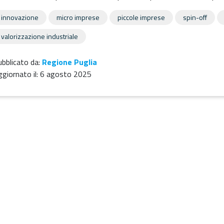
innovazione
micro imprese
piccole imprese
spin-off
valorizzazione industriale
bblicato da:
Regione Puglia
giornato il:
6 agosto 2025