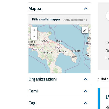
Mappa
Filtra sulla mappa
Annulla selezione
+
-
T
Re
Li
Organizzazioni
1 data
Temi
L
Tag
Ri