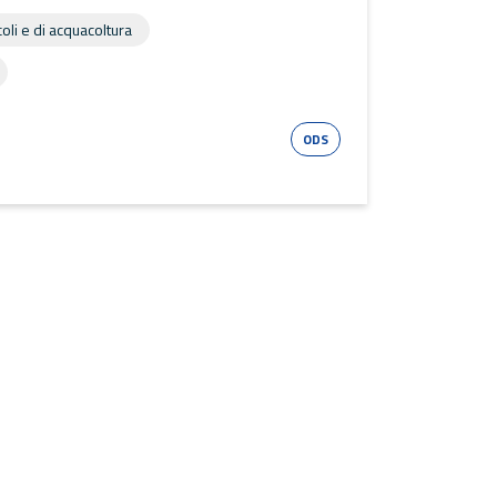
coli e di acquacoltura
Esri Shape
ODS