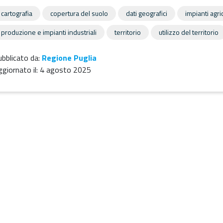
cartografia
copertura del suolo
dati geografici
impianti agri
produzione e impianti industriali
territorio
utilizzo del territorio
bblicato da:
Regione Puglia
giornato il:
4 agosto 2025