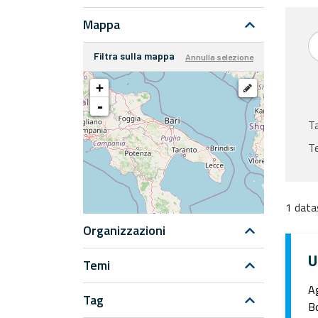
Mappa
Filtra sulla mappa
Annulla selezione
+
-
T
T
1 data
Organizzazioni
U
Temi
Ag
Tag
Bo