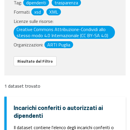
Tag:
dipendenti
trasparenza
Formati:
xsd
XML
Licenze sulle risorse:
Creative Commons Attribuzione-Condividi allo
stesso modo 4.0 Internazionale (CC BY-SA 4.0)
Organizzazioni:
ARTI Puglia
Risultato del Filtro
1 dataset trovato
Incarichi conferiti o autorizzati ai
dipendenti
Il dataset contiene l'elenco degli incarichi conferiti o