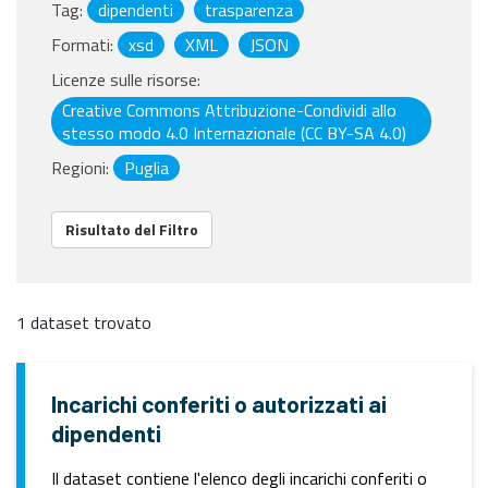
Tag:
dipendenti
trasparenza
Formati:
xsd
XML
JSON
Licenze sulle risorse:
Creative Commons Attribuzione-Condividi allo
stesso modo 4.0 Internazionale (CC BY-SA 4.0)
Regioni:
Puglia
Risultato del Filtro
1 dataset trovato
Incarichi conferiti o autorizzati ai
dipendenti
Il dataset contiene l'elenco degli incarichi conferiti o