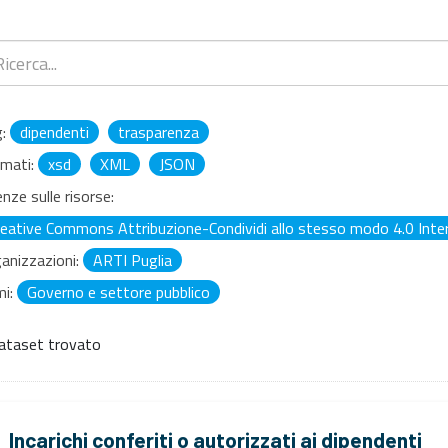
:
dipendenti
trasparenza
mati:
xsd
XML
JSON
enze sulle risorse:
reative Commons Attribuzione-Condividi allo stesso modo 4.0 Inter
anizzazioni:
ARTI Puglia
i:
Governo e settore pubblico
ataset trovato
Incarichi conferiti o autorizzati ai dipendenti