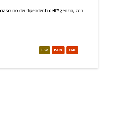
a ciascuno dei dipendenti dell'Agenzia, con
CSV
JSON
XML
xsd