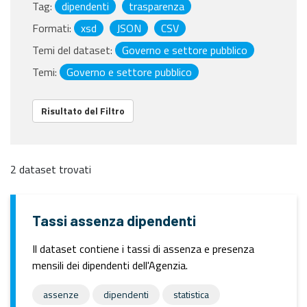
Tag:
dipendenti
trasparenza
Formati:
xsd
JSON
CSV
Temi del dataset:
Governo e settore pubblico
Temi:
Governo e settore pubblico
Risultato del Filtro
2 dataset trovati
Tassi assenza dipendenti
Il dataset contiene i tassi di assenza e presenza
mensili dei dipendenti dell'Agenzia.
assenze
dipendenti
statistica