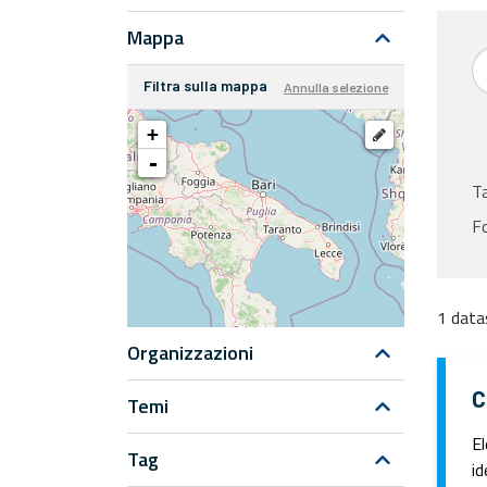
Mappa
Filtra sulla mappa
Annulla selezione
+
-
T
F
1 data
Organizzazioni
C
Temi
El
Tag
id