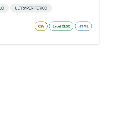
LO
ULTRAPERIFERICO
CSV
Excel XLSX
HTML