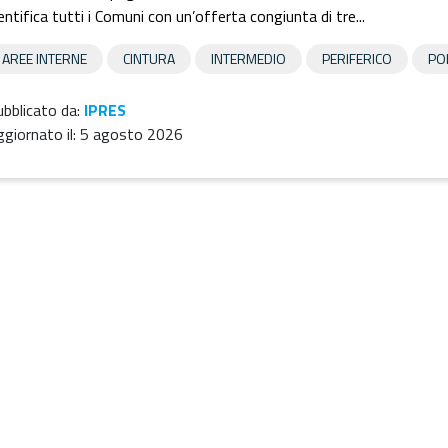
entifica tutti i Comuni con un’offerta congiunta di tre...
AREE INTERNE
CINTURA
INTERMEDIO
PERIFERICO
PO
bblicato da:
IPRES
giornato il:
5 agosto 2026