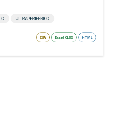
LO
ULTRAPERIFERICO
CSV
Excel XLSX
HTML