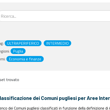
ag:
ULTRAPERIFERICO
INTERMEDIO
gioni:
Puglia
emi:
Economia e finanze
set trovato
lassificazione dei Comuni pugliesi per Aree Inte
enco dei Comuni pugliesi classificati in funzione della definizione d