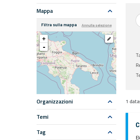
Mappa
Filtra sulla mappa
Annulla selezione
+
-
T
Re
T
Organizzazioni
1 data
Temi
C
Tag
El