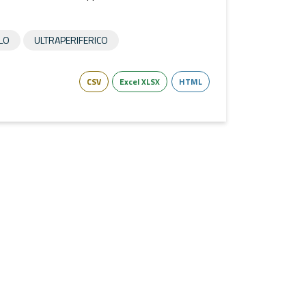
LO
ULTRAPERIFERICO
CSV
Excel XLSX
HTML