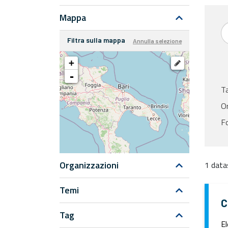
Mappa
Filtra sulla mappa
Annulla selezione
+
-
T
Or
F
Organizzazioni
1 data
Temi
C
Tag
El