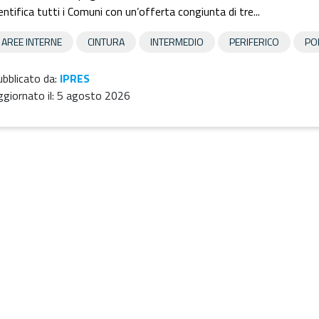
entifica tutti i Comuni con un’offerta congiunta di tre...
AREE INTERNE
CINTURA
INTERMEDIO
PERIFERICO
PO
bblicato da:
IPRES
giornato il:
5 agosto 2026