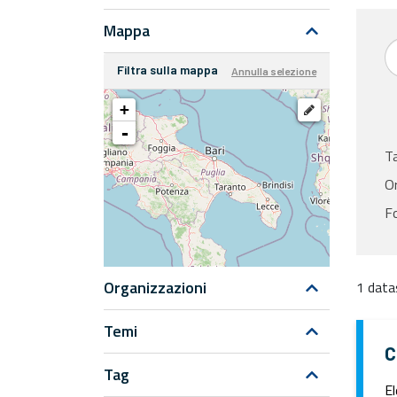
Mappa
Filtra sulla mappa
Annulla selezione
+
-
T
Or
F
Organizzazioni
1 data
Temi
C
Tag
El