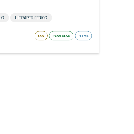
LO
ULTRAPERIFERICO
CSV
Excel XLSX
HTML