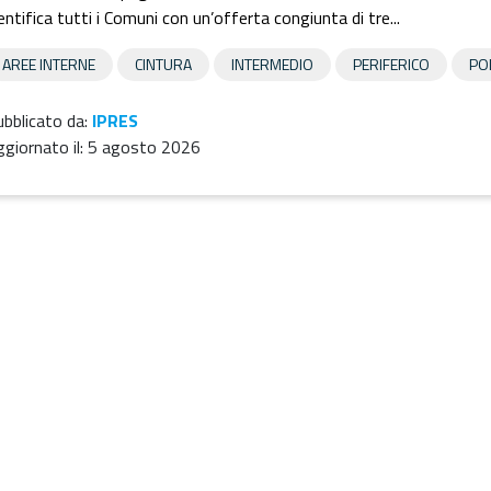
entifica tutti i Comuni con un’offerta congiunta di tre...
AREE INTERNE
CINTURA
INTERMEDIO
PERIFERICO
PO
bblicato da:
IPRES
giornato il:
5 agosto 2026