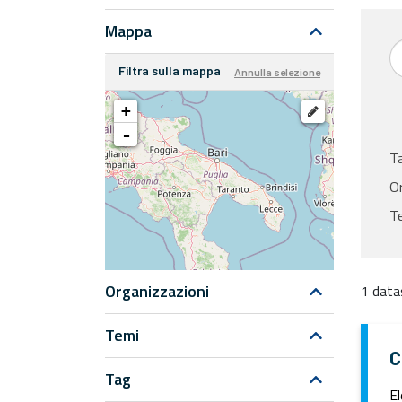
Mappa
Filtra sulla mappa
Annulla selezione
+
-
T
Or
Te
Organizzazioni
1 data
Temi
C
Tag
El