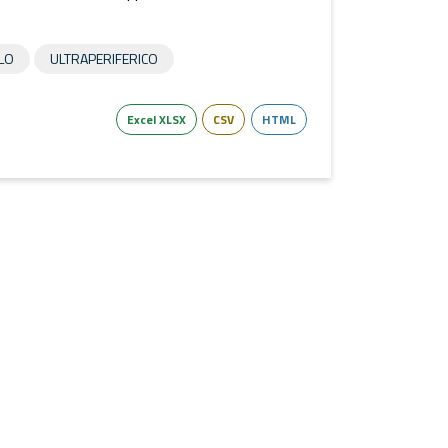
LO
ULTRAPERIFERICO
Excel XLSX
CSV
HTML