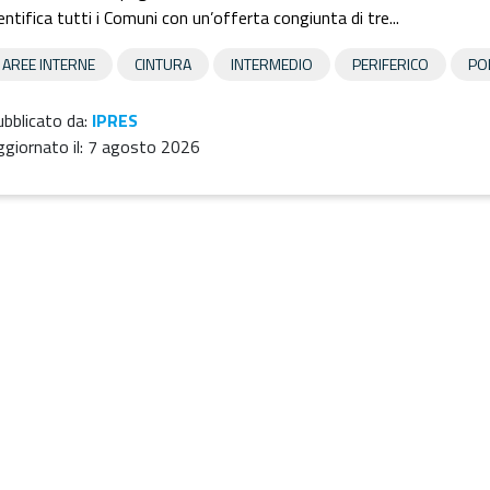
entifica tutti i Comuni con un’offerta congiunta di tre...
AREE INTERNE
CINTURA
INTERMEDIO
PERIFERICO
PO
bblicato da:
IPRES
giornato il:
7 agosto 2026