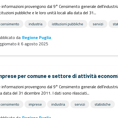
 informazioni provengono dal 9° Censimento generale dell'industria e
tituzioni pubbliche e le loro unità locali alla data del 31...
censimento
industria
istituzioni pubbliche
servizi
sta
bblicato da:
Regione Puglia
giornato il:
6 agosto 2025
mprese per comune e settore di attività econom
 informazioni provengono dal 9° Censimento generale dell'industria e
la data del 31 dicembre 2011. I dati sono rilasciati...
censimento
imprese
industria
servizi
statistiche
bblicato da:
Regione Puglia