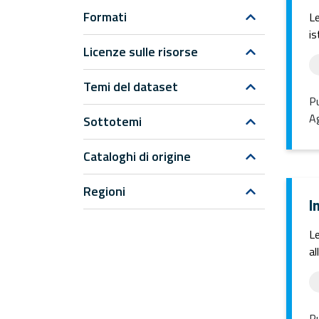
Formati
Le
is
Licenze sulle risorse
Temi del dataset
Pu
Ag
Sottotemi
Cataloghi di origine
Regioni
I
Le
al
Pu