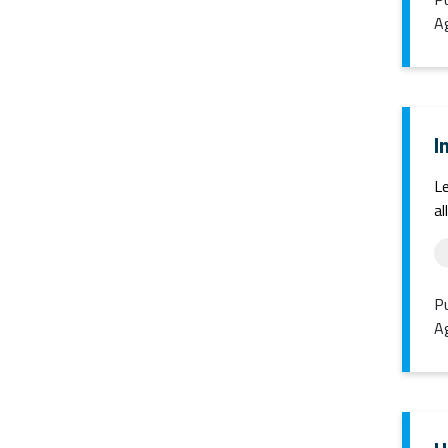
Ag
I
Le
al
Pu
Ag