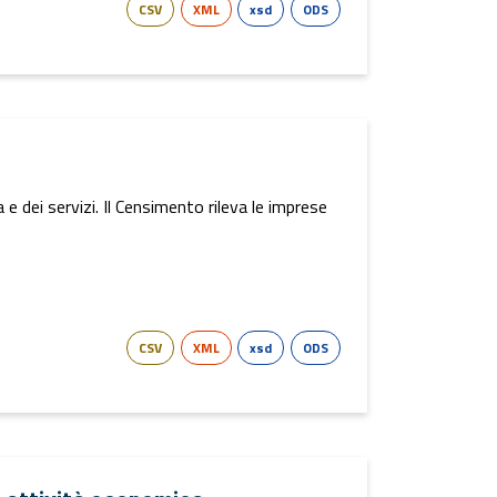
CSV
XML
xsd
ODS
 dei servizi. Il Censimento rileva le imprese
CSV
XML
xsd
ODS