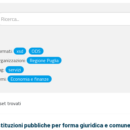
ormati:
xsd
ODS
ganizzazioni:
Regione Puglia
ag:
servizi
emi:
Economia e finanze
set trovati
stituzioni pubbliche per forma giuridica e comun