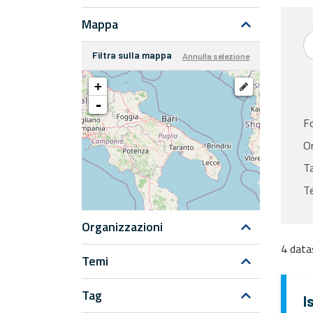
Mappa
Filtra sulla mappa
Annulla selezione
+
-
F
Or
T
T
Organizzazioni
4 data
Temi
Tag
I