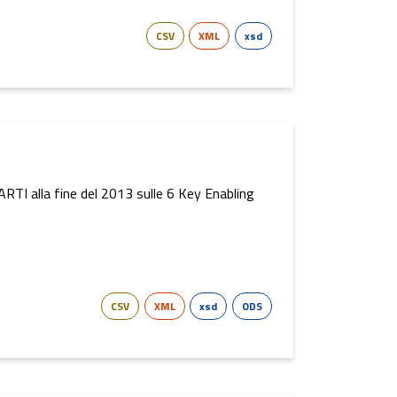
CSV
XML
xsd
l’ARTI alla fine del 2013 sulle 6 Key Enabling
CSV
XML
xsd
ODS