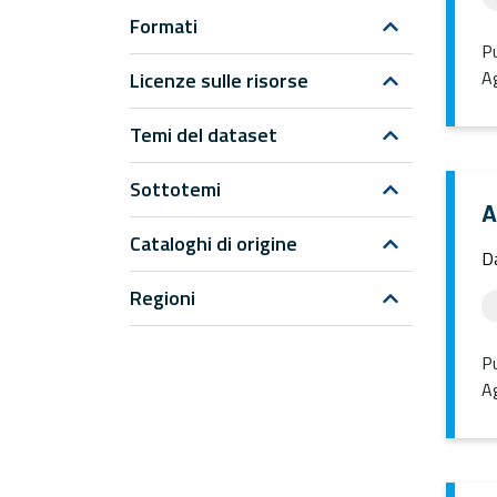
Formati
Pu
Ag
Licenze sulle risorse
Temi del dataset
Sottotemi
A
Cataloghi di origine
Da
Regioni
Pu
Ag