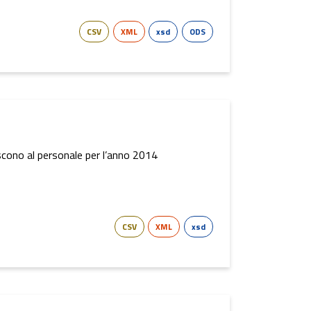
CSV
XML
xsd
ODS
riscono al personale per l’anno 2014
CSV
XML
xsd