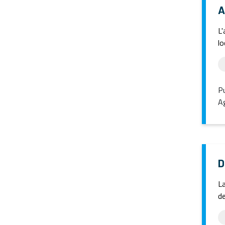
A
L'
lo
Pu
Ag
D
La
de