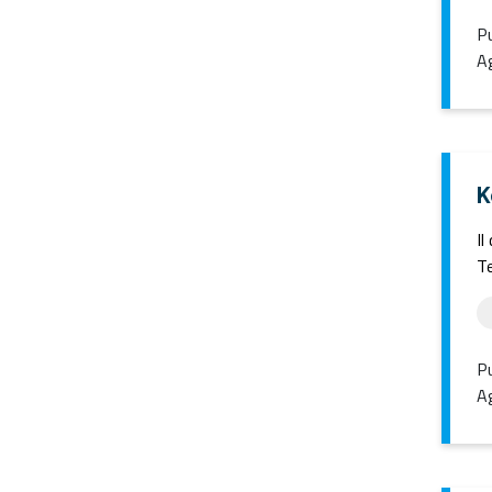
Pu
Ag
K
Il
Te
Pu
Ag