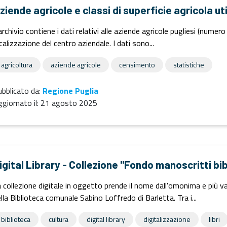
ziende agricole e classi di superficie agricola u
archivio contiene i dati relativi alle aziende agricole pugliesi (numer
calizzazione del centro aziendale. I dati sono...
agricoltura
aziende agricole
censimento
statistiche
bblicato da:
Regione Puglia
giornato il:
21 agosto 2025
igital Library - Collezione "Fondo manoscritti b
 collezione digitale in oggetto prende il nome dall'omonima e più va
lla Biblioteca comunale Sabino Loffredo di Barletta. Tra i...
biblioteca
cultura
digital library
digitalizzazione
libri