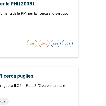
per le PMI (2008)
menti delle PMI per la ricerca e lo sviluppo
CSV
XML
xsd
ODS
 Ricerca pugliesi
 Progetto ILO2 – Fase 2 “Creare impresa e
erca