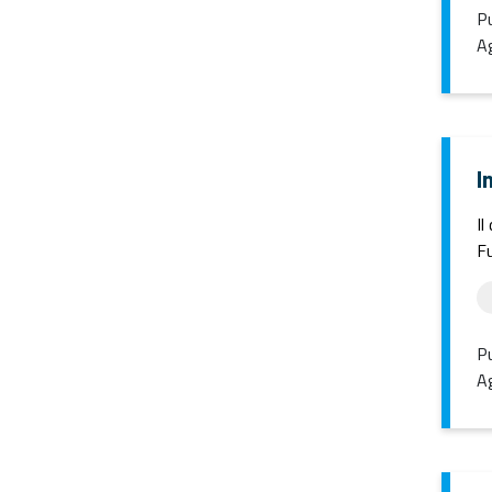
Pu
Ag
I
Il
Fu
Pu
Ag