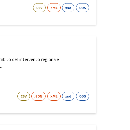
CSV
XML
xsd
ODS
'ambito dell'intervento regionale
.
CSV
JSON
XML
xsd
ODS