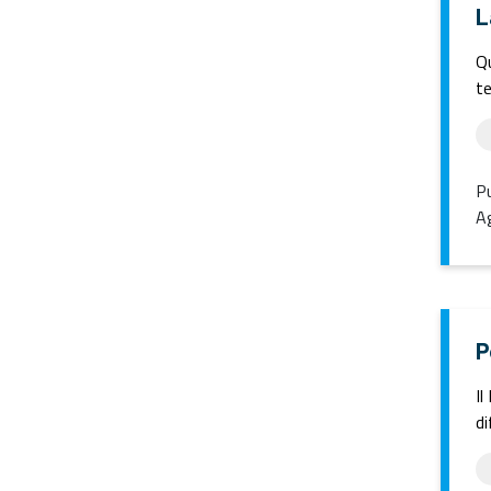
L
Qu
te
Pu
Ag
P
Il
di