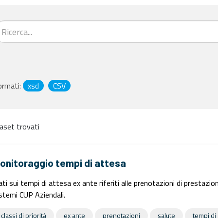
ormati:
xsd
CSV
aset trovati
onitoraggio tempi di attesa
ti sui tempi di attesa ex ante riferiti alle prenotazioni di prestazio
stemi CUP Aziendali.
classi di priorità
ex ante
prenotazioni
salute
tempi di