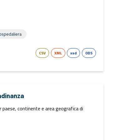
 ospedaliera
CSV
XML
xsd
ODS
adinanza
er paese, continente e area geografica di